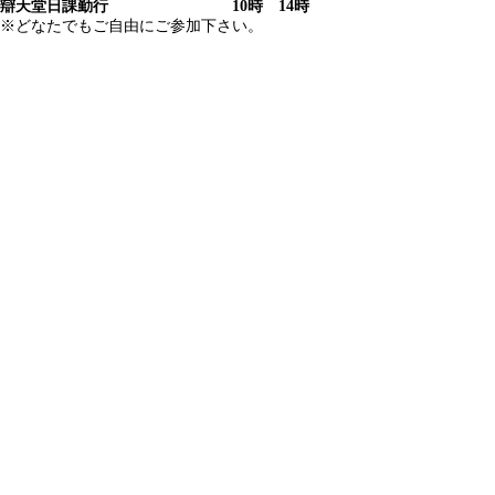
辯天堂日課勤行 10時 14時
※どなたでもご自由にご参加下さい。
© Kaneiji. All Right Reserved.